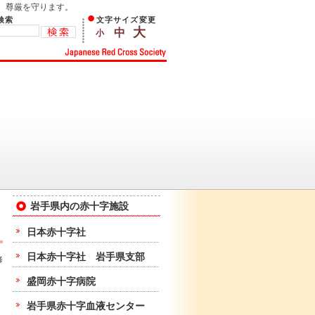
、尊厳を守ります。
検索
文字サイズ変更
大
中
小
岩手県内の赤十字施設
日本赤十字社
日本赤十字社 岩手県支部
修
盛岡赤十字病院
岩手県赤十字血液センター