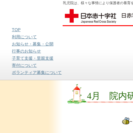
乳児院は、様々な事情により保護者の養育を
TOP
利用について
お知らせ・募集・公開
行事のお知らせ
子育て支援・里親支援
寄付について
ボランティア募集について
4月 院内